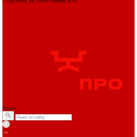
г. Грозный, ул. Вахи Алиева, 87А
+7 (929) 898-77-88
zakaz@officepro95.ru
Поиск