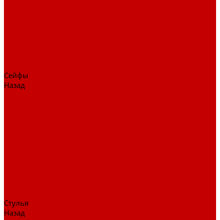
Столы для переговоров
Тумбы
Навесная полки
Ресепшн
Тумбы
Диваны
Металлические стеллажи
Сейфы
Назад
Сейфы
Депозитные сейфы
Взломостойкие сейфы
Мебельные сейфы
Бухгалтерские сейфы
Встраиваемые сейфы
Огневзломостойкие сейфы
Огнестойкие сейфы
Оружейные сейфы
Офисные сейфы
Скамьи для посетителей
Стулья
Назад