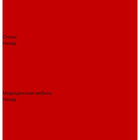
Детские кресла
Игровые кресла
Кресла руководителя
Офисные кресла
Запчасти на кресла
Столы
Назад
Столы
Столы для заседаний
Столы для руководителя
Компьютерные столы
Письменные столы
Игровые столы
Кабинеты руководителя
Медицинская мебель
Назад
Медицинская мебель
Медицинские тумбы
Медицинские столы
Медицинские шкафы
Медицинские кровати
Кушетки и банкетки медицинские