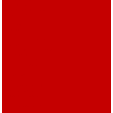
Барные стулья
Металлическая мебель
Архивные шкафы
Вешалки
Картотеки
Ключницы
Обувницы
Шкафы для раздевалок
Этажерки
Шкафы, Пеналы, Стеллажи
Стеллажи и пеналы
Шкафы для документов
Шкафы для одежды
Кресла
Детские кресла
Игровые кресла
Кресла руководителя
Офисные кресла
Запчасти на кресла
Столы
Столы для заседаний
Столы для руководителя