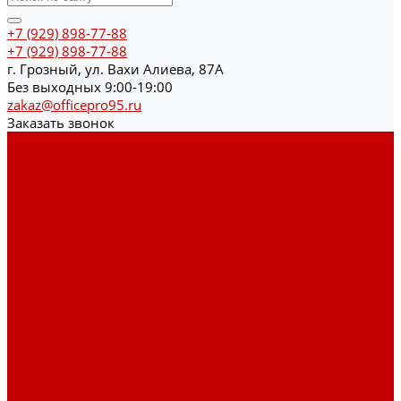
+7 (929) 898-77-88
+7 (929) 898-77-88
г. Грозный, ул. Вахи Алиева, 87А
Без выходных 9:00-19:00
zakaz@officepro95.ru
Заказать звонок
Каталог товаров
Гардеробные системы
Журнальные столы
Лофт мебель
Столы офисные
Шкафы
Столы для переговоров
Тумбы
Навесная полки
Ресепшн
Тумбы
Диваны
Металлические стеллажи
Сейфы
Депозитные сейфы