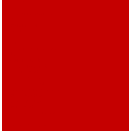
Столы офисные
Шкафы
Столы для переговоров
Тумбы
Навесная полки
Ресепшн
Тумбы
Диваны
Металлические стеллажи
Сейфы
Депозитные сейфы
Взломостойкие сейфы
Мебельные сейфы
Бухгалтерские сейфы
Встраиваемые сейфы
Огневзломостойкие сейфы
Огнестойкие сейфы
Оружейные сейфы
Офисные сейфы
Скамьи для посетителей
Стулья
Дизайнерские стулья
Офисные стулья