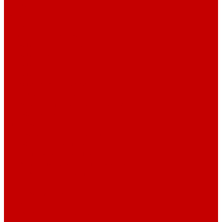
Компьютерные столы
Письменные столы
Игровые столы
Кабинеты руководителя
Медицинская мебель
Медицинские тумбы
Медицинские столы
Медицинские шкафы
Медицинские кровати
Кушетки и банкетки медицинские
Тележки для перевозки больных
Штативы и ширмы
Аптечки
Нетрайльное оборудование
Полки для сушки посуды
Столы производственные
Тележки-шпильки для противней
Стеллажи для сушки посуды
Ванны моечные
Стеллажи полочные
Шкафы кухонные
Денежное оборудование