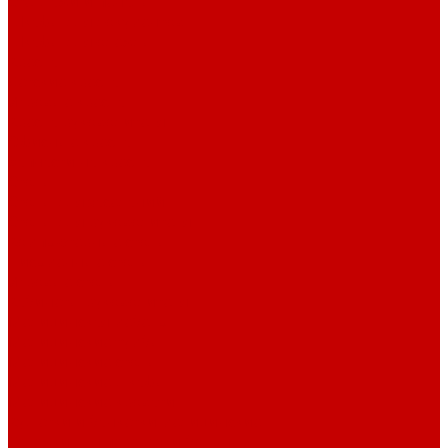
Стеллажи и пеналы
Шкафы для документов
Шкафы для одежды
Кресла
Детские кресла
Игровые кресла
Кресла руководителя
Офисные кресла
Запчасти на кресла
Столы
Столы для заседаний
Столы для руководителя
Компьютерные столы
Письменные столы
Игровые столы
Кабинеты руководителя
Медицинская мебель
Медицинские тумбы
Медицинские столы
Медицинские шкафы
Медицинские кровати
Кушетки и банкетки медицинские
Тележки для перевозки больных