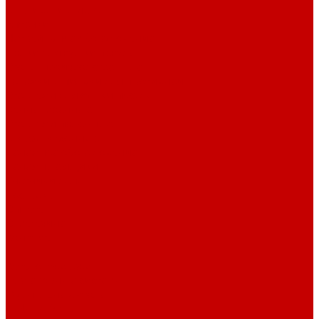
Штативы и ширмы
Аптечки
Нетрайльное оборудование
Полки для сушки посуды
Столы производственные
Тележки-шпильки для противней
Стеллажи для сушки посуды
Ванны моечные
Стеллажи полочные
Шкафы кухонные
Денежное оборудование
Денежные ящики
Счетчики денег
Доставка
Оплата
О магазине
Контакты
...
Каталог товаров
Гардеробные системы
Журнальные столы
Лофт мебель