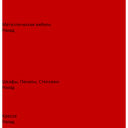
Стулья
Дизайнерские стулья
Офисные стулья
Барные стулья
Металлическая мебель
Назад
Металлическая мебель
Архивные шкафы
Вешалки
Картотеки
Ключницы
Обувницы
Шкафы для раздевалок
Этажерки
Шкафы, Пеналы, Стеллажи
Назад
Шкафы, Пеналы, Стеллажи
Стеллажи и пеналы
Шкафы для документов
Шкафы для одежды
Кресла
Назад
Кресла