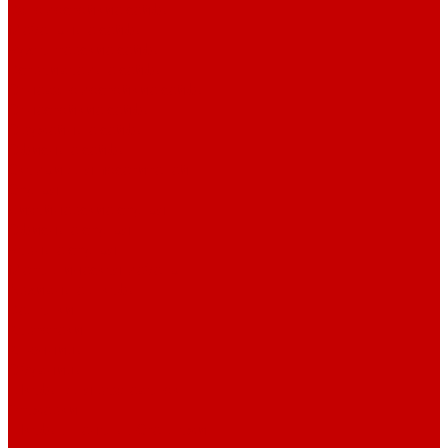
Взломостойкие сейфы
Мебельные сейфы
Бухгалтерские сейфы
Встраиваемые сейфы
Огневзломостойкие сейфы
Огнестойкие сейфы
Оружейные сейфы
Офисные сейфы
Скамьи для посетителей
Стулья
Дизайнерские стулья
Офисные стулья
Барные стулья
Металлическая мебель
Архивные шкафы
Вешалки
Картотеки
Ключницы
Обувницы
Шкафы для раздевалок
Этажерки
Шкафы, Пеналы, Стеллажи