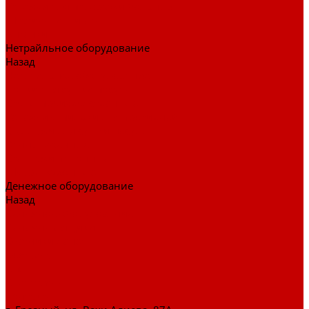
Тележки для перевозки больных
Штативы и ширмы
Аптечки
Нетрайльное оборудование
Назад
Нетрайльное оборудование
Полки для сушки посуды
Столы производственные
Тележки-шпильки для противней
Стеллажи для сушки посуды
Ванны моечные
Стеллажи полочные
Шкафы кухонные
Денежное оборудование
Назад
Денежное оборудование
Денежные ящики
Счетчики денег
Доставка
Оплата
О магазине
Контакты