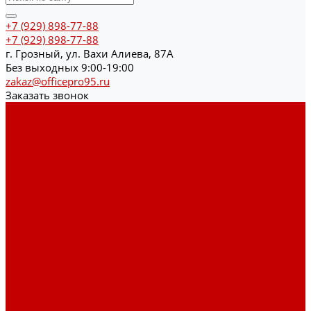
+7 (929) 898-77-88
+7 (929) 898-77-88
г. Грозный, ул. Вахи Алиева, 87А
Без выходных 9:00-19:00
zakaz@officepro95.ru
Заказать звонок
Каталог товаров
Гардеробные системы
Журнальные столы
Лофт мебель
Столы офисные
Шкафы
Столы для переговоров
Тумбы
Навесная полки
Ресепшн
Тумбы
Диваны
Металлические стеллажи
Сейфы
Депозитные сейфы