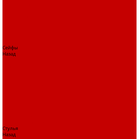
Столы для переговоров
Тумбы
Навесная полки
Ресепшн
Тумбы
Диваны
Металлические стеллажи
Сейфы
Назад
Сейфы
Депозитные сейфы
Взломостойкие сейфы
Мебельные сейфы
Бухгалтерские сейфы
Встраиваемые сейфы
Огневзломостойкие сейфы
Огнестойкие сейфы
Оружейные сейфы
Офисные сейфы
Скамьи для посетителей
Стулья
Назад