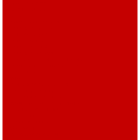
Компьютерные столы
Письменные столы
Игровые столы
Кабинеты руководителя
Медицинская мебель
Медицинские тумбы
Медицинские столы
Медицинские шкафы
Медицинские кровати
Кушетки и банкетки медицинские
Тележки для перевозки больных
Штативы и ширмы
Аптечки
Нетрайльное оборудование
Полки для сушки посуды
Столы производственные
Тележки-шпильки для противней
Стеллажи для сушки посуды
Ванны моечные
Стеллажи полочные
Шкафы кухонные
Денежное оборудование