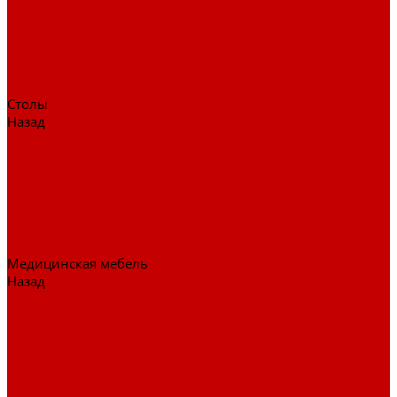
Детские кресла
Игровые кресла
Кресла руководителя
Офисные кресла
Запчасти на кресла
Столы
Назад
Столы
Столы для заседаний
Столы для руководителя
Компьютерные столы
Письменные столы
Игровые столы
Кабинеты руководителя
Медицинская мебель
Назад
Медицинская мебель
Медицинские тумбы
Медицинские столы
Медицинские шкафы
Медицинские кровати
Кушетки и банкетки медицинские