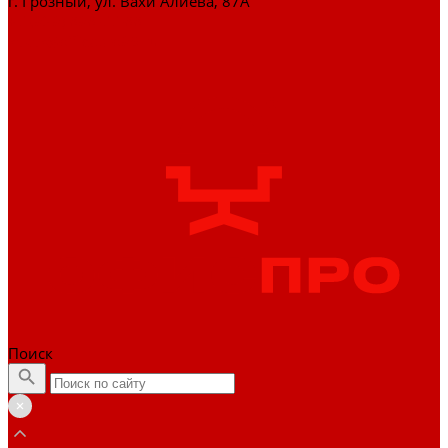
г. Грозный, ул. Вахи Алиева, 87А
+7 (929) 898-77-88
zakaz@officepro95.ru
Поиск