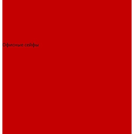
Взломостойкие сейфы
Мебельные сейфы
Бухгалтерские сейфы
Встраиваемые сейфы
Огневзломостойкие сейфы
Огнестойкие сейфы
Оружейные сейфы
Офисные сейфы
Скамьи для посетителей
Стулья
Дизайнерские стулья
Офисные стулья
Барные стулья
Металлическая мебель
Архивные шкафы
Вешалки
Картотеки
Ключницы
Обувницы
Шкафы для раздевалок
Этажерки
Шкафы, Пеналы, Стеллажи