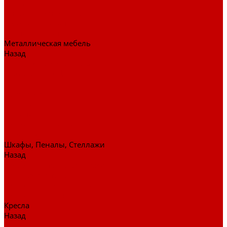
Стулья
Дизайнерские стулья
Офисные стулья
Барные стулья
Металлическая мебель
Назад
Металлическая мебель
Архивные шкафы
Вешалки
Картотеки
Ключницы
Обувницы
Шкафы для раздевалок
Этажерки
Шкафы, Пеналы, Стеллажи
Назад
Шкафы, Пеналы, Стеллажи
Стеллажи и пеналы
Шкафы для документов
Шкафы для одежды
Кресла
Назад
Кресла