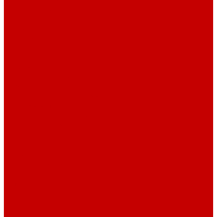
Барные стулья
Металлическая мебель
Архивные шкафы
Вешалки
Картотеки
Ключницы
Обувницы
Шкафы для раздевалок
Этажерки
Шкафы, Пеналы, Стеллажи
Стеллажи и пеналы
Шкафы для документов
Шкафы для одежды
Кресла
Детские кресла
Игровые кресла
Кресла руководителя
Офисные кресла
Запчасти на кресла
Столы
Столы для заседаний
Столы для руководителя