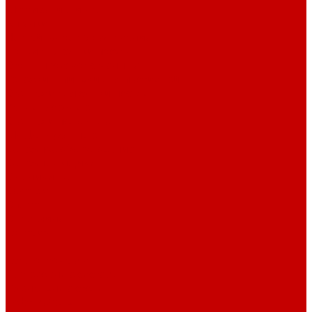
Штативы и ширмы
Аптечки
Нетрайльное оборудование
Полки для сушки посуды
Столы производственные
Тележки-шпильки для противней
Стеллажи для сушки посуды
Ванны моечные
Стеллажи полочные
Шкафы кухонные
Денежное оборудование
Денежные ящики
Счетчики денег
Доставка
Оплата
О магазине
Контакты
...
Каталог товаров
Гардеробные системы
Журнальные столы
Лофт мебель