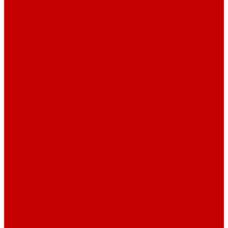
Столы офисные
Шкафы
Столы для переговоров
Тумбы
Навесная полки
Ресепшн
Тумбы
Диваны
Металлические стеллажи
Сейфы
Депозитные сейфы
Взломостойкие сейфы
Мебельные сейфы
Бухгалтерские сейфы
Встраиваемые сейфы
Огневзломостойкие сейфы
Огнестойкие сейфы
Оружейные сейфы
Офисные сейфы
Скамьи для посетителей
Стулья
Дизайнерские стулья
Офисные стулья