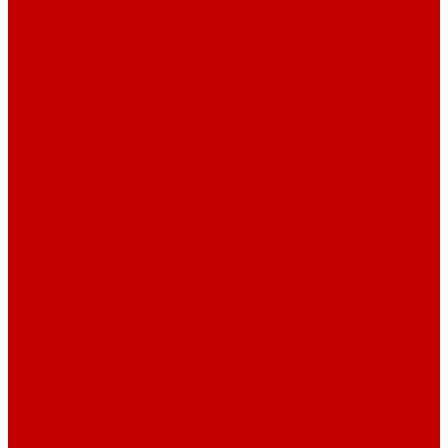
Стеллажи и пеналы
Шкафы для документов
Шкафы для одежды
Кресла
Детские кресла
Игровые кресла
Кресла руководителя
Офисные кресла
Запчасти на кресла
Столы
Столы для заседаний
Столы для руководителя
Компьютерные столы
Письменные столы
Игровые столы
Кабинеты руководителя
Медицинская мебель
Медицинские тумбы
Медицинские столы
Медицинские шкафы
Медицинские кровати
Кушетки и банкетки медицинские
Тележки для перевозки больных