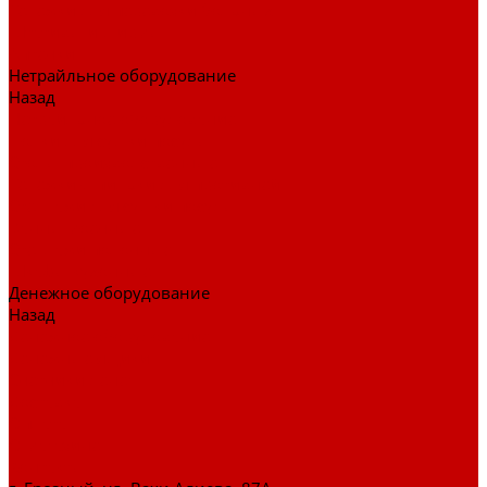
Тележки для перевозки больных
Штативы и ширмы
Аптечки
Нетрайльное оборудование
Назад
Нетрайльное оборудование
Полки для сушки посуды
Столы производственные
Тележки-шпильки для противней
Стеллажи для сушки посуды
Ванны моечные
Стеллажи полочные
Шкафы кухонные
Денежное оборудование
Назад
Денежное оборудование
Денежные ящики
Счетчики денег
Доставка
Оплата
О магазине
Контакты