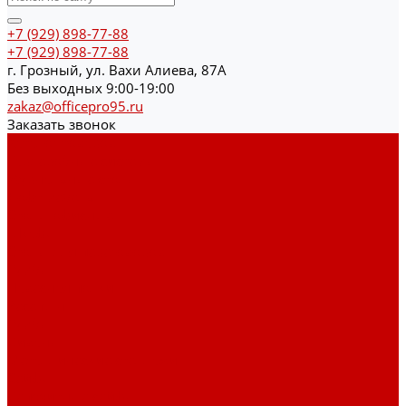
+7 (929) 898-77-88
+7 (929) 898-77-88
г. Грозный, ул. Вахи Алиева, 87А
Без выходных 9:00-19:00
zakaz@officepro95.ru
Заказать звонок
Каталог товаров
Гардеробные системы
Журнальные столы
Лофт мебель
Столы офисные
Шкафы
Столы для переговоров
Тумбы
Навесная полки
Ресепшн
Тумбы
Диваны
Металлические стеллажи
Сейфы
Депозитные сейфы