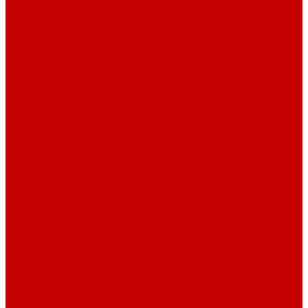
Взломостойкие сейфы
Мебельные сейфы
Бухгалтерские сейфы
Встраиваемые сейфы
Огневзломостойкие сейфы
Огнестойкие сейфы
Оружейные сейфы
Офисные сейфы
Скамьи для посетителей
Стулья
Дизайнерские стулья
Офисные стулья
Барные стулья
Металлическая мебель
Архивные шкафы
Вешалки
Картотеки
Ключницы
Обувницы
Шкафы для раздевалок
Этажерки
Шкафы, Пеналы, Стеллажи