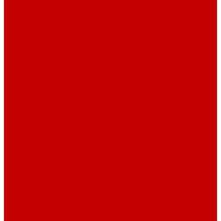
Компьютерные столы
Письменные столы
Игровые столы
Кабинеты руководителя
Медицинская мебель
Медицинские тумбы
Медицинские столы
Медицинские шкафы
Медицинские кровати
Кушетки и банкетки медицинские
Тележки для перевозки больных
Штативы и ширмы
Аптечки
Нетрайльное оборудование
Полки для сушки посуды
Столы производственные
Тележки-шпильки для противней
Стеллажи для сушки посуды
Ванны моечные
Стеллажи полочные
Шкафы кухонные
Денежное оборудование