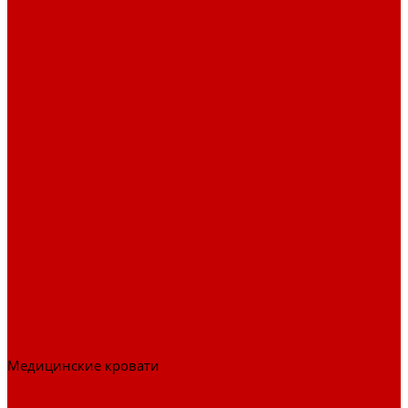
Стеллажи и пеналы
Шкафы для документов
Шкафы для одежды
Кресла
Детские кресла
Игровые кресла
Кресла руководителя
Офисные кресла
Запчасти на кресла
Столы
Столы для заседаний
Столы для руководителя
Компьютерные столы
Письменные столы
Игровые столы
Кабинеты руководителя
Медицинская мебель
Медицинские тумбы
Медицинские столы
Медицинские шкафы
Медицинские кровати
Кушетки и банкетки медицинские
Тележки для перевозки больных