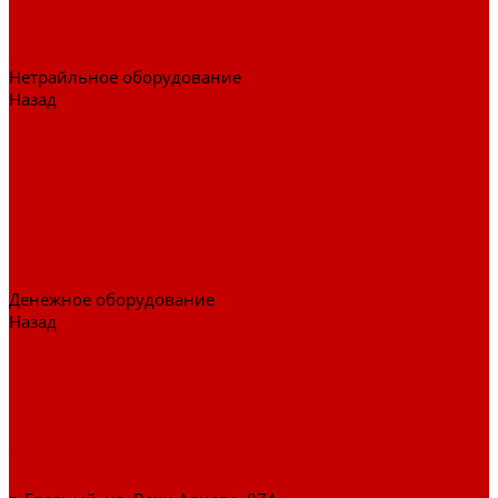
Тележки для перевозки больных
Штативы и ширмы
Аптечки
Нетрайльное оборудование
Назад
Нетрайльное оборудование
Полки для сушки посуды
Столы производственные
Тележки-шпильки для противней
Стеллажи для сушки посуды
Ванны моечные
Стеллажи полочные
Шкафы кухонные
Денежное оборудование
Назад
Денежное оборудование
Денежные ящики
Счетчики денег
Доставка
Оплата
О магазине
Контакты