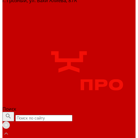
г. Грозный, ул. Вахи Алиева, 87А
+7 (929) 898-77-88
zakaz@officepro95.ru
Поиск