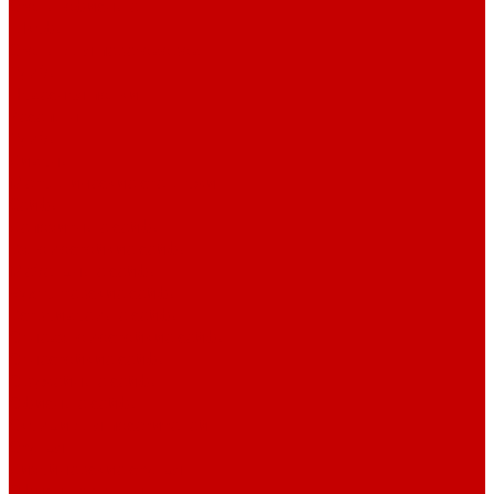
Столы офисные
Шкафы
Столы для переговоров
Тумбы
Навесная полки
Ресепшн
Тумбы
Диваны
Металлические стеллажи
Сейфы
Депозитные сейфы
Взломостойкие сейфы
Мебельные сейфы
Бухгалтерские сейфы
Встраиваемые сейфы
Огневзломостойкие сейфы
Огнестойкие сейфы
Оружейные сейфы
Офисные сейфы
Скамьи для посетителей
Стулья
Дизайнерские стулья
Офисные стулья