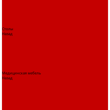
Детские кресла
Игровые кресла
Кресла руководителя
Офисные кресла
Запчасти на кресла
Столы
Назад
Столы
Столы для заседаний
Столы для руководителя
Компьютерные столы
Письменные столы
Игровые столы
Кабинеты руководителя
Медицинская мебель
Назад
Медицинская мебель
Медицинские тумбы
Медицинские столы
Медицинские шкафы
Медицинские кровати
Кушетки и банкетки медицинские