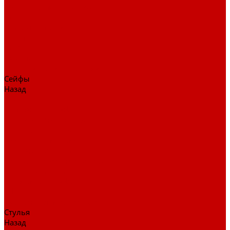
Столы для переговоров
Тумбы
Навесная полки
Ресепшн
Тумбы
Диваны
Металлические стеллажи
Сейфы
Назад
Сейфы
Депозитные сейфы
Взломостойкие сейфы
Мебельные сейфы
Бухгалтерские сейфы
Встраиваемые сейфы
Огневзломостойкие сейфы
Огнестойкие сейфы
Оружейные сейфы
Офисные сейфы
Скамьи для посетителей
Стулья
Назад