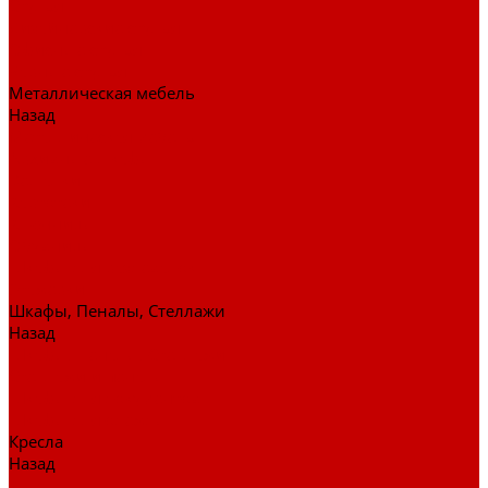
Стулья
Дизайнерские стулья
Офисные стулья
Барные стулья
Металлическая мебель
Назад
Металлическая мебель
Архивные шкафы
Вешалки
Картотеки
Ключницы
Обувницы
Шкафы для раздевалок
Этажерки
Шкафы, Пеналы, Стеллажи
Назад
Шкафы, Пеналы, Стеллажи
Стеллажи и пеналы
Шкафы для документов
Шкафы для одежды
Кресла
Назад
Кресла