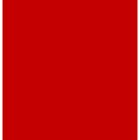
Штативы и ширмы
Аптечки
Нетрайльное оборудование
Полки для сушки посуды
Столы производственные
Тележки-шпильки для противней
Стеллажи для сушки посуды
Ванны моечные
Стеллажи полочные
Шкафы кухонные
Денежное оборудование
Денежные ящики
Счетчики денег
Доставка
Оплата
О магазине
Контакты
...
Каталог товаров
Гардеробные системы
Журнальные столы
Лофт мебель