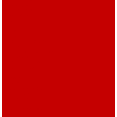
Барные стулья
Металлическая мебель
Архивные шкафы
Вешалки
Картотеки
Ключницы
Обувницы
Шкафы для раздевалок
Этажерки
Шкафы, Пеналы, Стеллажи
Стеллажи и пеналы
Шкафы для документов
Шкафы для одежды
Кресла
Детские кресла
Игровые кресла
Кресла руководителя
Офисные кресла
Запчасти на кресла
Столы
Столы для заседаний
Столы для руководителя