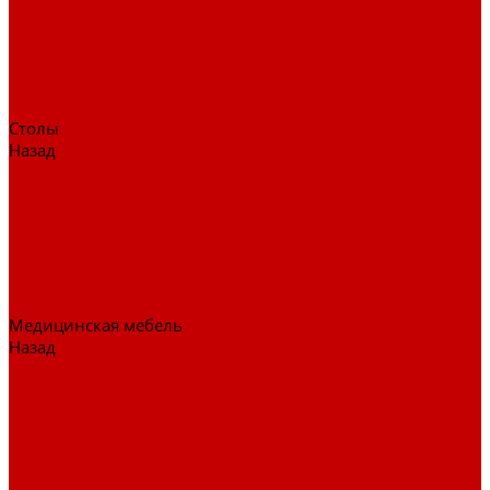
Детские кресла
Игровые кресла
Кресла руководителя
Офисные кресла
Запчасти на кресла
Столы
Назад
Столы
Столы для заседаний
Столы для руководителя
Компьютерные столы
Письменные столы
Игровые столы
Кабинеты руководителя
Медицинская мебель
Назад
Медицинская мебель
Медицинские тумбы
Медицинские столы
Медицинские шкафы
Медицинские кровати
Кушетки и банкетки медицинские