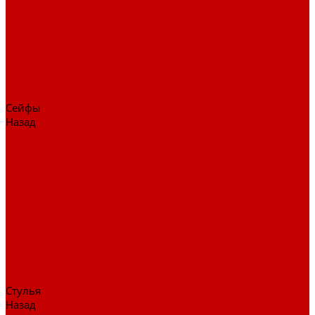
Столы для переговоров
Тумбы
Навесная полки
Ресепшн
Тумбы
Диваны
Металлические стеллажи
Сейфы
Назад
Сейфы
Депозитные сейфы
Взломостойкие сейфы
Мебельные сейфы
Бухгалтерские сейфы
Встраиваемые сейфы
Огневзломостойкие сейфы
Огнестойкие сейфы
Оружейные сейфы
Офисные сейфы
Скамьи для посетителей
Стулья
Назад