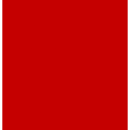
Столы офисные
Шкафы
Столы для переговоров
Тумбы
Навесная полки
Ресепшн
Тумбы
Диваны
Металлические стеллажи
Сейфы
Депозитные сейфы
Взломостойкие сейфы
Мебельные сейфы
Бухгалтерские сейфы
Встраиваемые сейфы
Огневзломостойкие сейфы
Огнестойкие сейфы
Оружейные сейфы
Офисные сейфы
Скамьи для посетителей
Стулья
Дизайнерские стулья
Офисные стулья