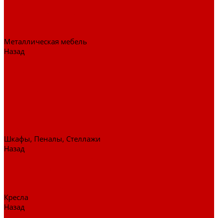
Стулья
Дизайнерские стулья
Офисные стулья
Барные стулья
Металлическая мебель
Назад
Металлическая мебель
Архивные шкафы
Вешалки
Картотеки
Ключницы
Обувницы
Шкафы для раздевалок
Этажерки
Шкафы, Пеналы, Стеллажи
Назад
Шкафы, Пеналы, Стеллажи
Стеллажи и пеналы
Шкафы для документов
Шкафы для одежды
Кресла
Назад
Кресла