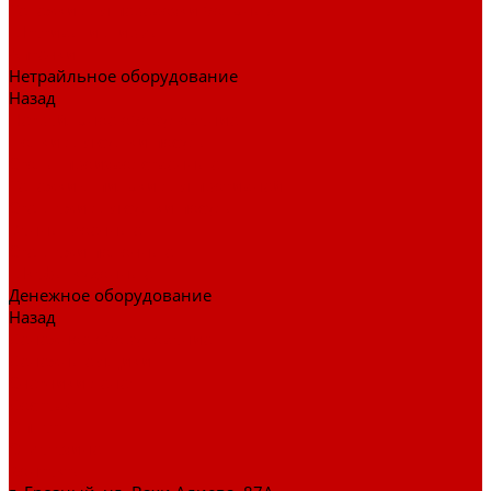
Тележки для перевозки больных
Штативы и ширмы
Аптечки
Нетрайльное оборудование
Назад
Нетрайльное оборудование
Полки для сушки посуды
Столы производственные
Тележки-шпильки для противней
Стеллажи для сушки посуды
Ванны моечные
Стеллажи полочные
Шкафы кухонные
Денежное оборудование
Назад
Денежное оборудование
Денежные ящики
Счетчики денег
Доставка
Оплата
О магазине
Контакты