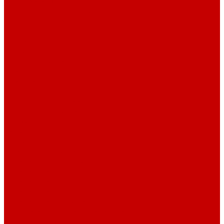
Стеллажи и пеналы
Шкафы для документов
Шкафы для одежды
Кресла
Детские кресла
Игровые кресла
Кресла руководителя
Офисные кресла
Запчасти на кресла
Столы
Столы для заседаний
Столы для руководителя
Компьютерные столы
Письменные столы
Игровые столы
Кабинеты руководителя
Медицинская мебель
Медицинские тумбы
Медицинские столы
Медицинские шкафы
Медицинские кровати
Кушетки и банкетки медицинские
Тележки для перевозки больных