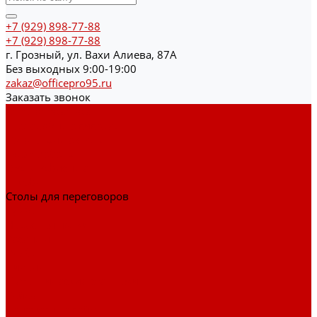
+7 (929) 898-77-88
+7 (929) 898-77-88
г. Грозный, ул. Вахи Алиева, 87А
Без выходных 9:00-19:00
zakaz@officepro95.ru
Заказать звонок
Каталог товаров
Гардеробные системы
Журнальные столы
Лофт мебель
Столы офисные
Шкафы
Столы для переговоров
Тумбы
Навесная полки
Ресепшн
Тумбы
Диваны
Металлические стеллажи
Сейфы
Депозитные сейфы