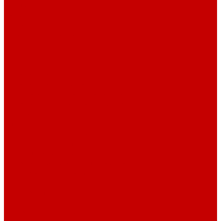
Компьютерные столы
Письменные столы
Игровые столы
Кабинеты руководителя
Медицинская мебель
Медицинские тумбы
Медицинские столы
Медицинские шкафы
Медицинские кровати
Кушетки и банкетки медицинские
Тележки для перевозки больных
Штативы и ширмы
Аптечки
Нетрайльное оборудование
Полки для сушки посуды
Столы производственные
Тележки-шпильки для противней
Стеллажи для сушки посуды
Ванны моечные
Стеллажи полочные
Шкафы кухонные
Денежное оборудование