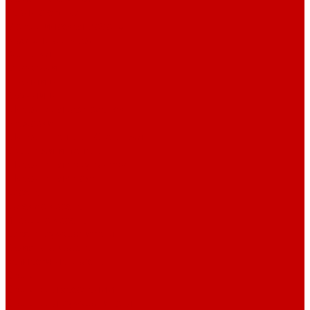
Барные стулья
Металлическая мебель
Архивные шкафы
Вешалки
Картотеки
Ключницы
Обувницы
Шкафы для раздевалок
Этажерки
Шкафы, Пеналы, Стеллажи
Стеллажи и пеналы
Шкафы для документов
Шкафы для одежды
Кресла
Детские кресла
Игровые кресла
Кресла руководителя
Офисные кресла
Запчасти на кресла
Столы
Столы для заседаний
Столы для руководителя