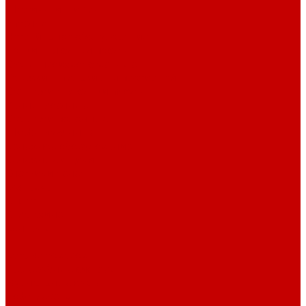
Штативы и ширмы
Аптечки
Нетрайльное оборудование
Полки для сушки посуды
Столы производственные
Тележки-шпильки для противней
Стеллажи для сушки посуды
Ванны моечные
Стеллажи полочные
Шкафы кухонные
Денежное оборудование
Денежные ящики
Счетчики денег
Доставка
Оплата
О магазине
Контакты
...
Каталог товаров
Гардеробные системы
Журнальные столы
Лофт мебель