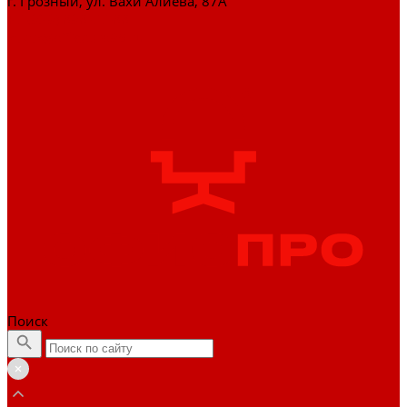
г. Грозный, ул. Вахи Алиева, 87А
+7 (929) 898-77-88
zakaz@officepro95.ru
Поиск