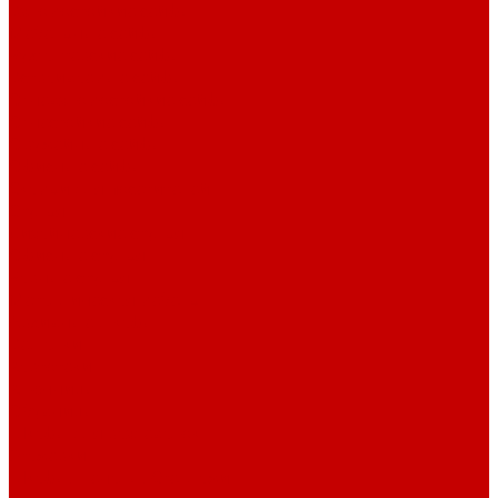
Взломостойкие сейфы
Мебельные сейфы
Бухгалтерские сейфы
Встраиваемые сейфы
Огневзломостойкие сейфы
Огнестойкие сейфы
Оружейные сейфы
Офисные сейфы
Скамьи для посетителей
Стулья
Дизайнерские стулья
Офисные стулья
Барные стулья
Металлическая мебель
Архивные шкафы
Вешалки
Картотеки
Ключницы
Обувницы
Шкафы для раздевалок
Этажерки
Шкафы, Пеналы, Стеллажи