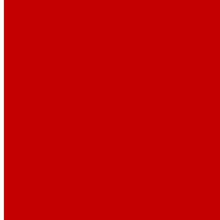
Офисные стулья
Барные стулья
Металлическая мебель
Архивные шкафы
Вешалки
Картотеки
Ключницы
Обувницы
Шкафы для раздевалок
Этажерки
Шкафы, Пеналы, Стеллажи
Стеллажи и пеналы
Шкафы для документов
Шкафы для одежды
Кресла
Детские кресла
Игровые кресла
Кресла руководителя
Офисные кресла
Запчасти на кресла
Столы
Столы для заседаний