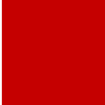
Столы для руководителя
Компьютерные столы
Письменные столы
Игровые столы
Кабинеты руководителя
Медицинская мебель
Медицинские тумбы
Медицинские столы
Медицинские шкафы
Медицинские кровати
Кушетки и банкетки медицинские
Тележки для перевозки больных
Штативы и ширмы
Аптечки
Нетрайльное оборудование
Полки для сушки посуды
Столы производственные
Тележки-шпильки для противней
Стеллажи для сушки посуды
Ванны моечные
Стеллажи полочные
Шкафы кухонные
Денежное оборудование