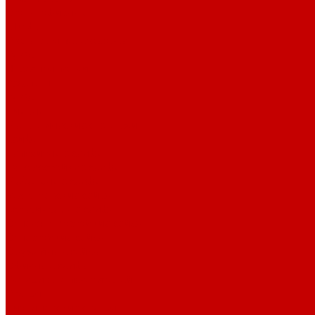
Столы офисные
Шкафы
Столы для переговоров
Тумбы
Навесная полки
Ресепшн
Тумбы
Диваны
Металлические стеллажи
Сейфы
Депозитные сейфы
Взломостойкие сейфы
Мебельные сейфы
Бухгалтерские сейфы
Встраиваемые сейфы
Огневзломостойкие сейфы
Огнестойкие сейфы
Оружейные сейфы
Офисные сейфы
Скамьи для посетителей
Стулья
Дизайнерские стулья