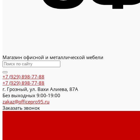
Магазин офисной и металлической мебели
+7 (929) 898-77-88
+7 (929) 898-77-88
г. Грозный, ул. Вахи Алиева, 87А
Без выходных 9:00-19:00
zakaz@officepro95.ru
Заказать звонок
...
Каталог товаров
Гардеробные системы
Журнальные столы
Лофт мебель